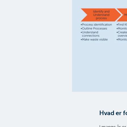
Hvad er f
I mange år er