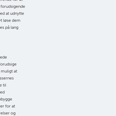
. forudsigende
ed at udnytte
vt løse dem
es på lang
ntede
forudsige
 muligt at
essernes
 til
med
opbygge
er for at
relser og