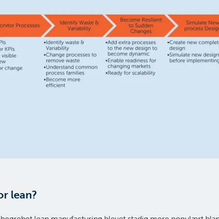
or lean?
 begrebet lean manufacturing blevet stadig mere populært bla