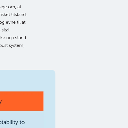
ige om, at
sket tilstand.
g evne til at
 skal
ke og i stand
obust system,