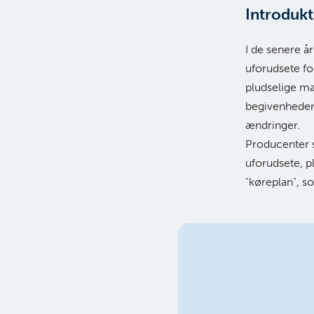
Introdukt
I de senere å
uforudsete fo
pludselige m
begivenheder 
ændringer.
Producenter 
uforudsete, pl
"køreplan", so