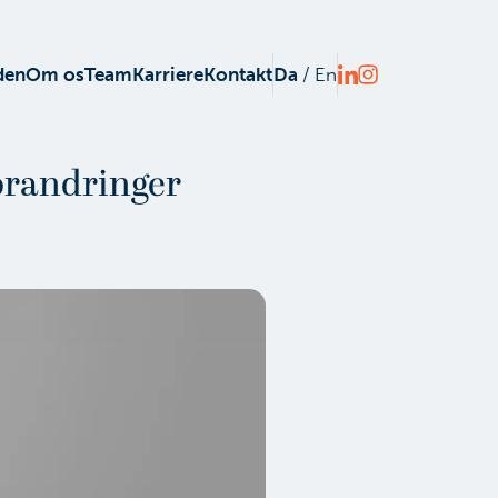
den
Om os
Team
Karriere
Kontakt
Da
/
En
forandringer