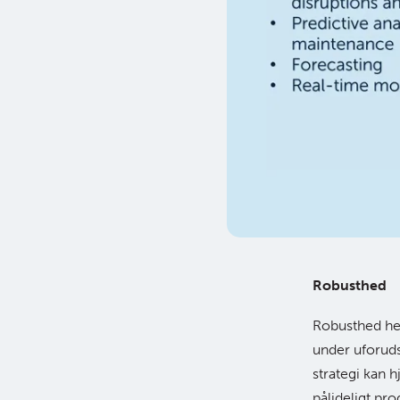
Robusthed
Robusthed hen
under uforuds
strategi kan 
pålideligt pr