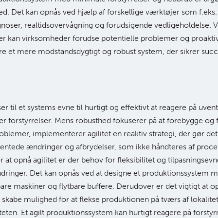
d. Det kan opnås ved hjælp af forskellige værktøjer som f.eks
gnoser, realtidsovervågning og forudsigende vedligeholdelse. V
er kan virksomheder forudse potentielle problemer og proakti
re et mere modstandsdygtigt og robust system, der sikrer succ
ser til et systems evne til hurtigt og effektivt at reagere på uve
er forstyrrelser. Mens robusthed fokuserer på at forebygge og 
oblemer, implementerer agilitet en reaktiv strategi, der gør det
entede ændringer og afbrydelser, som ikke håndteres af proc
 at opnå agilitet er der behov for fleksibilitet og tilpasningsevne
ndringer. Det kan opnås ved at designe et produktionssystem 
are maskiner og flytbare buffere. Derudover er det vigtigt at 
skabe mulighed for at flekse produktionen på tværs af lokalitet
teten. Et agilt produktionssystem kan hurtigt reagere på forstyr