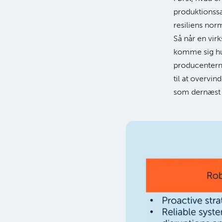
produktionss
resiliens norm
Så når en vir
komme sig hurt
producenterne
til at overvi
som dernæst 