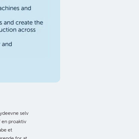
g ydeevne selv
 en proaktiv
abe et
rende for at