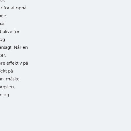
r for at opnå
nge
når
 blive for
 og
lanlagt. Når en
er,
re effektiv på
fekt på
ean, måske
ørgslen,
en og