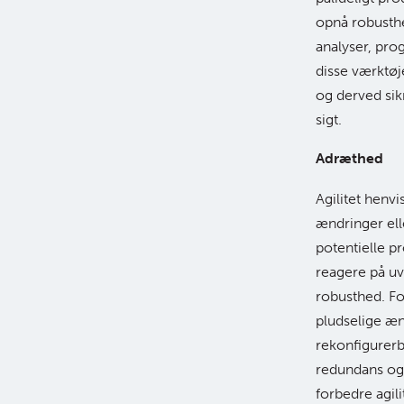
opnå robusthe
analyser, pro
disse værktøj
og derved sik
sigt.
Adræthed
Agilitet henvi
ændringer ell
potentielle pr
reagere på uv
robusthed. For
pludselige æ
rekonfigurerb
redundans og 
forbedre agili