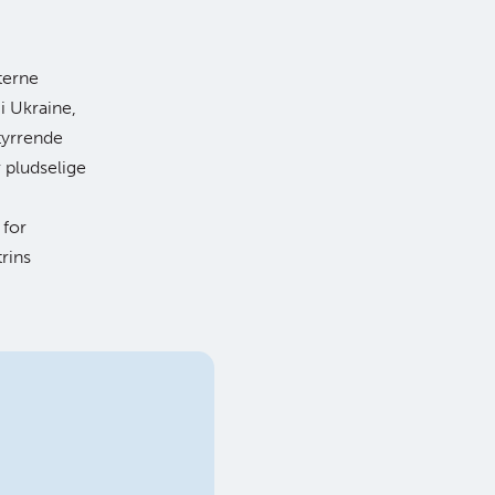
terne
i Ukraine,
tyrrende
 pludselige
 for
trins