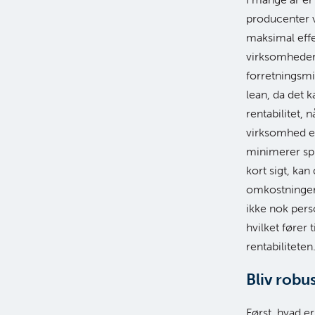
producenter v
maksimal effe
virksomheder 
forretningsmil
lean, da det 
rentabilitet, 
virksomhed er
minimerer spi
kort sigt, ka
omkostninger,
ikke nok perso
hvilket fører
rentabiliteten
Bliv robu
Først, hvad er