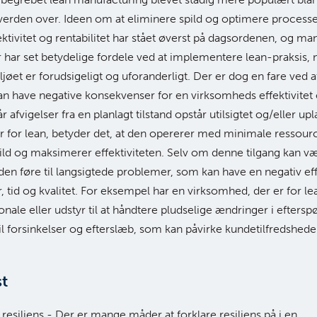
erden over. Ideen om at eliminere spild og optimere processe
ktivitet og rentabilitet har stået øverst på dagsordenen, og ma
har set betydelige fordele ved at implementere lean-praksis, 
jøet er forudsigeligt og uforanderligt. Der er dog en fare ved at
kan have negative konsekvenser for en virksomheds effektivitet
når afvigelser fra en planlagt tilstand opstår utilsigtet og/eller up
 for lean, betyder det, at den opererer med minimale ressourc
ld og maksimerer effektiviteten. Selv om denne tilgang kan væ
n den føre til langsigtede problemer, som kan have en negativ ef
 tid og kvalitet. For eksempel har en virksomhed, der er for l
nale eller udstyr til at håndtere pludselige ændringer i eftersp
 til forsinkelser og efterslæb, som kan påvirke kundetilfredshed
.
st
 resiliens - Der er mange måder at forklare resiliens på i en