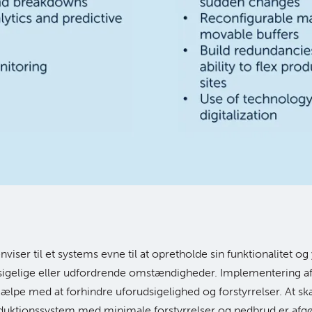
viser til et systems evne til at opretholde sin funktionalitet o
igelige eller udfordrende omstændigheder. Implementering af
hjælpe med at forhindre uforudsigelighed og forstyrrelser. At sk
oduktionssystem med minimale forstyrrelser og nedbrud er afgø