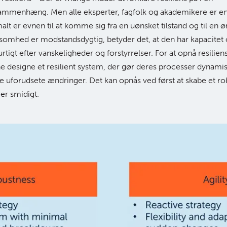
ammenhæng. Men alle eksperter, fagfolk og akademikere er en
alt er evnen til at komme sig fra en uønsket tilstand og til en øn
ksomhed er modstandsdygtig, betyder det, at den har kapacitet o
igt efter vanskeligheder og forstyrrelser. For at opnå resiliens
 designe et resilient system, der gør deres processer dynamis
nde uforudsete ændringer. Det kan opnås ved først at skabe et r
er smidigt.